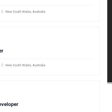
New South Wales, Australia
r​
New South Wales, Australia
veloper​