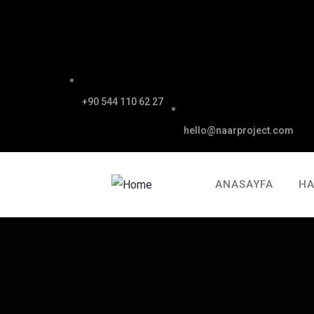
+90 544 110 62 27
hello@naarproject.com
ANASAYFA
HA