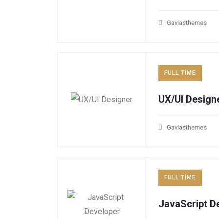
Gaviasthemes
FULL TIME
UX/UI Designe
Gaviasthemes
FULL TIME
JavaScript De