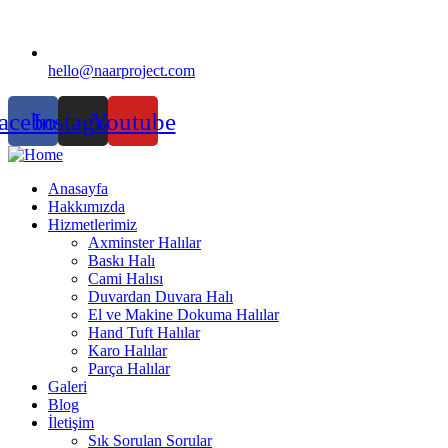
hello@naarproject.com
acebook
Instagram
Youtube
Anasayfa
Hakkımızda
Hizmetlerimiz
Axminster Halılar
Baskı Halı
Cami Halısı
Duvardan Duvara Halı
El ve Makine Dokuma Halılar
Hand Tuft Halılar
Karo Halılar
Parça Halılar
Galeri
Blog
İletişim
Sık Sorulan Sorular