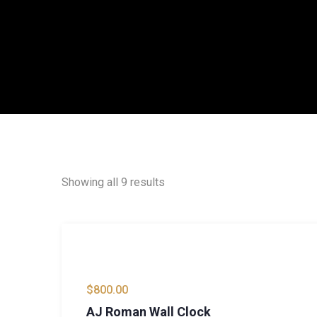
Showing all 9 results
$
800.00
AJ Roman Wall Clock