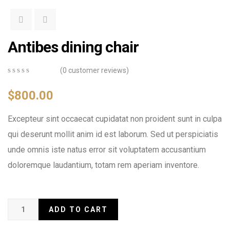
Antibes dining chair
(
0
customer reviews)
0
5
0
out
$
800.00
of
based
Excepteur sint occaecat cupidatat non proident sunt in culpa
on
customer
qui deserunt mollit anim id est laborum. Sed ut perspiciatis
ratings
unde omnis iste natus error sit voluptatem accusantium
doloremque laudantium, totam rem aperiam inventore.
ADD TO CART